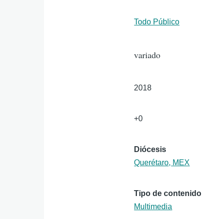
Público
Todo Público
Duración
variado
Año
2018
Edad
+0
Diócesis
Querétaro, MEX
Tipo de contenido
Multimedia