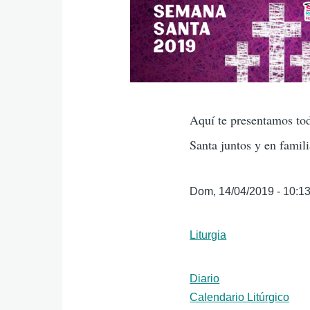
Imagenes
programa
Aquí te presentamos tod
Santa juntos y en famili
Fecha
Dom, 14/04/2019 - 10:1
inicio
transmisión
Géneros
Liturgia
Formato
Diario
Calendario Litúrgico