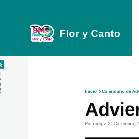
Pasar al contenido principal
Flor y Canto
l RSS
Inicio
Calendario de Ad
Ruta
Advien
de
Por
rerrigv
, 24 Diciembre, 
navegaci