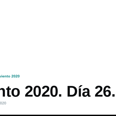
viento 2020
to 2020. Día 26.
2020
ón