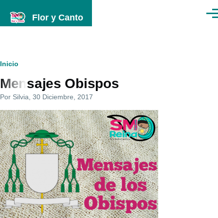
Pasar al contenido principal
Flor y Canto
Men
Ruta
Inicio
Mensajes Obispos
de
Por
Silvia
, 30 Diciembre, 2017
navegación
Imagenes
programa