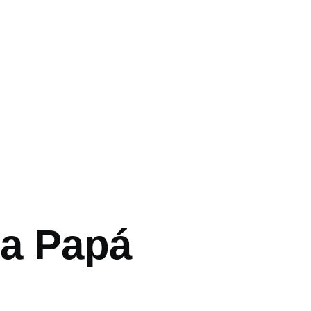
a Papá
ón